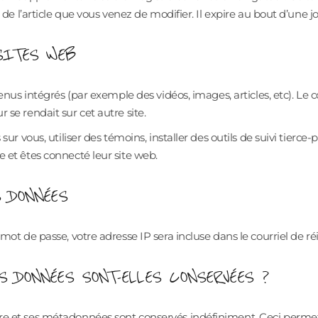
 de l’article que vous venez de modifier. Il expire au bout d’une j
SITES WEB
enus intégrés (par exemple des vidéos, images, articles, etc). Le c
se rendait sur cet autre site.
ur vous, utiliser des témoins, installer des outils de suivi tierce-
 et êtes connecté leur site web.
S DONNÉES
ot de passe, votre adresse IP sera incluse dans le courriel de réin
S DONNÉES SONT-ELLES CONSERVÉES ?
re et ses métadonnées sont conservés indéfiniment. Ceci perme