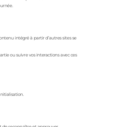
ournée.
ontenu intégré à partir d’autres sites se
partie ou suivre vos interactions avec ces
itialisation.
t de reconnaître et approuver